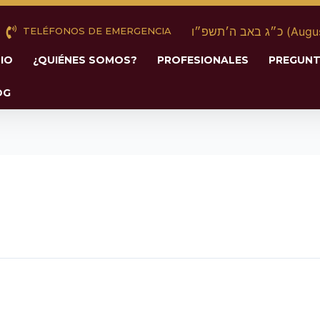
 באב ה׳תשפ״ו
TELÉFONOS DE EMERGENCIA
CIO
¿QUIÉNES SOMOS?
PROFESIONALES
PREGUNT
OG