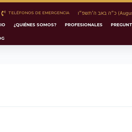
 באב ה׳תשפ״ו
TELÉFONOS DE EMERGENCIA
CIO
¿QUIÉNES SOMOS?
PROFESIONALES
PREGUNT
OG