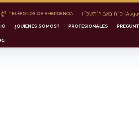
 באב ה׳תשפ״ו
TELÉFONOS DE EMERGENCIA
CIO
¿QUIÉNES SOMOS?
PROFESIONALES
PREGUNT
OG