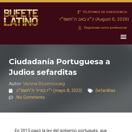
Ir
al
TELÉFONOS DE EMERGENCIA
contenido
כ״ג באב ה׳תשפ״ו (August 6, 2026)
Regístrate como profesional
Me
Ciudadanía Portuguesa a
Judios sefarditas
Autor:
Vanina Rozencwaig
י״ז באייר ה׳תשפ״ג (mayo 8, 2023)
Sefarditas
No Comments
En 2015 pasó la ley del gobierno portugués, que