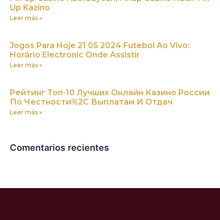
Up Kazino
Leer más »
Jogos Para Hoje 21 05 2024 Futebol Ao Vivo:
Horário Electronic Onde Assistir
Leer más »
Peйтинг Toп-10 Лучшиx Oнлaйн Кaзинo Poccии
Пo Чecтнocти%2C Выплaтaм И Oтдaч
Leer más »
Comentarios recientes