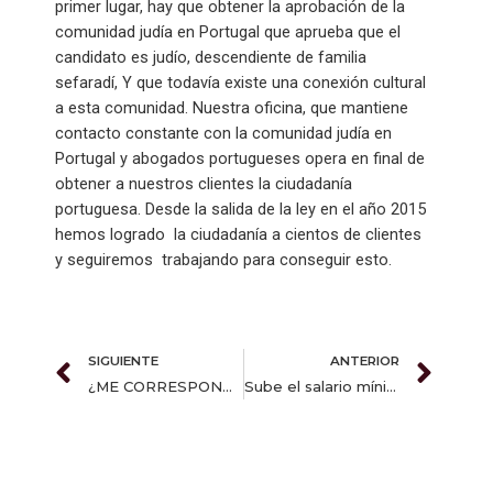
primer lugar, hay que obtener la aprobación de la
comunidad judía en Portugal que aprueba que el
candidato es judío, descendiente de familia
sefaradí, Y que todavía existe una conexión cultural
a esta comunidad. Nuestra oficina, que mantiene
contacto constante con la comunidad judía en
Portugal y abogados portugueses opera en final de
obtener a nuestros clientes la ciudadanía
portuguesa. Desde la salida de la ley en el año 2015
hemos logrado la ciudadanía a cientos de clientes
y seguiremos trabajando para conseguir esto.
Prev
Nex
SIGUIENTE
ANTERIOR
¿ME CORRESPONDE QUE EL EMPELADOR ME PAGUE LAS FIESTAS?
Sube el salario mínimo en julio de 2016